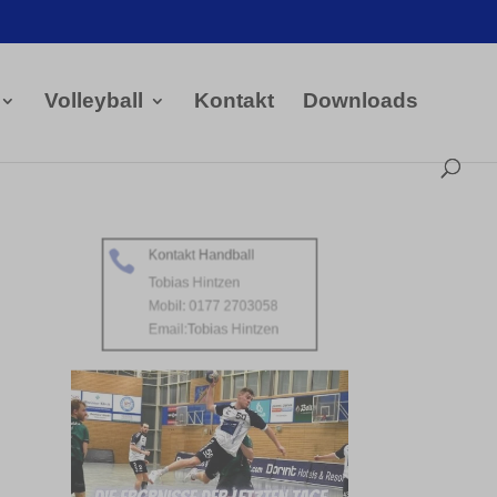
Volleyball
Kontakt
Downloads
Kontakt Handball

Tobias Hintzen
Mobil: 0177 2703058
Email:
Tobias Hintzen