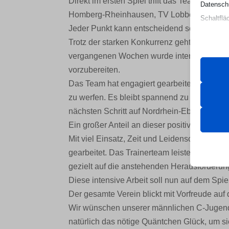
Direkt im ersten Spiel trifft das Team auf 
Datenschu
Homberg-Rheinhausen, TV Lobberich und 
Schaltflä
Jeder Punkt kann entscheidend sein, um sic
Trotz der starken Konkurrenz geht die Mannsc
Beachten 
vergangenen Wochen wurde intensiv trainier
und die v
vorzubereiten.
Das Team hat engagiert gearbeitet, sich spiel
Essen
zu werfen. Es bleibt spannend zu sehen, wel
Essenz
nächsten Schritt auf Nordrhein-Ebene gehe
ordnun
Ein großer Anteil an dieser positiven Entwic
keine
Mit viel Einsatz, Zeit und Leidenschaft wu
gearbeitet. Das Trainerteam leistet hervorrag
Analy
gezielt auf die anstehenden Herausforderung
et-edito
Statis
Diese intensive Arbeit soll nun auf dem Spie
Besuch
Der gesamte Verein blickt mit Vorfreude au
mhcook
Wir wünschen unserer männlichen C-Jugend 
PHPSE
natürlich das nötige Quäntchen Glück, um s
Marke