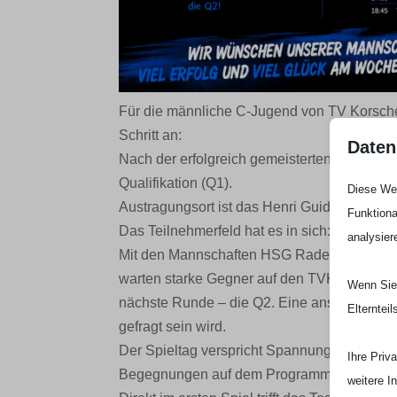
Für die männliche C-Jugend von TV Korsc
Schritt an:
Daten
Nach der erfolgreich gemeisterten Kreisquali
Qualifikation (Q1).
Diese Web
Austragungsort ist das Henri Guidet-Zentrum
Funktiona
Das Teilnehmerfeld hat es in sich:
analysier
Mit den Mannschaften HSG Rade/Herbeck,
warten starke Gegner auf den TVK. Nur die 
Wenn Sie 
nächste Runde – die Q2. Eine anspruchsvoll
Elterntei
gefragt sein wird.
Der Spieltag verspricht Spannung pur. Für 
Ihre Priv
Begegnungen auf dem Programm.
weitere I