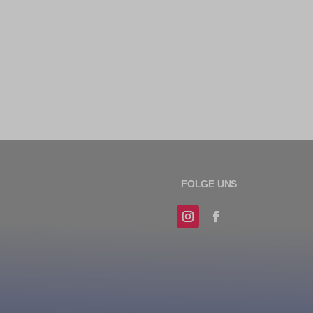
erte
 hinweg
n