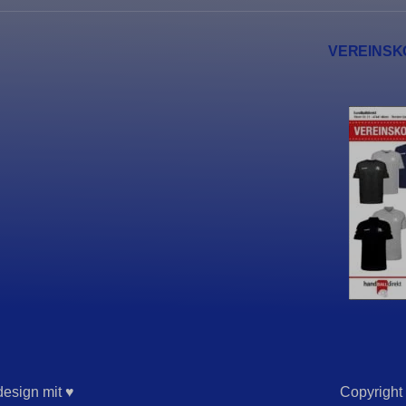
ftApplicationsTelemetryDeviceId
VEREINSK
ftApplicationsTelemetryFirstLaunchTime
de_*
_c
esign mit ♥
Copyright