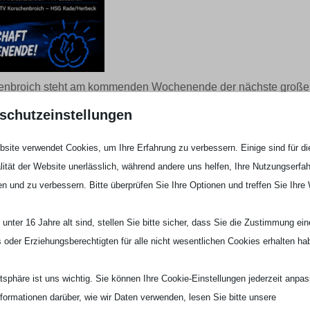
henbroich steht am kommenden Wochenende der nächste große
schutzeinstellungen
fikation geht es nun in die erste Runde der Nordrhein-
site verwendet Cookies, um Ihre Erfahrung zu verbessern. Einige sind für di
 in Moers.
lität der Website unerlässlich, während andere uns helfen, Ihre Nutzungserfa
en und zu verbessern. Bitte überprüfen Sie Ihre Optionen und treffen Sie Ihre
 TV Lobberich, TV Kapellen sowie HSG Homberg-Rheinhausen
ersten beiden Plätze der Gruppe berechtigen zum Einzug in die
unter 16 Jahre alt sind, stellen Sie bitte sicher, dass Sie die Zustimmung ei
e Aufgabe also, bei der von Beginn an volle Konzentration
ls oder Erziehungsberechtigten für alle nicht wesentlichen Cookies erhalten ha
den TV Korschenbroich stehen gleich mehrere intensive
atsphäre ist uns wichtig. Sie können Ihre Cookie-Einstellungen jederzeit anpa
nformationen darüber, wie wir Daten verwenden, lesen Sie bitte unsere