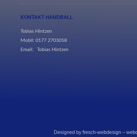
Microso
KONTAKT HANDBALL
Microso
Tobias Hintzen
rand_co
Mobil: 0177 2703058
ssm_au
Email:
Tobias Hintzen
Designed by fresch-webdesign – webd