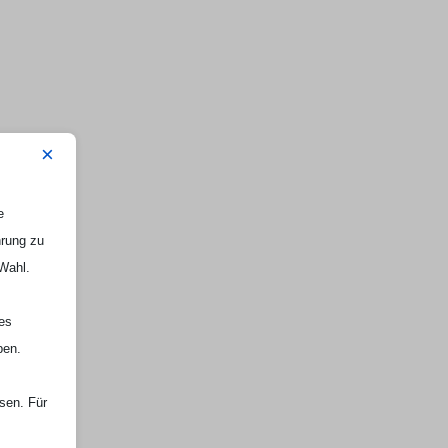
×
e
hrung zu
 Wahl.
nes
ben.
ssen. Für