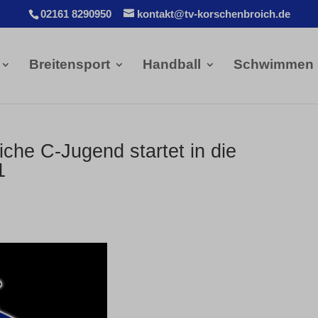
02161 8290950
kontakt@tv-korschenbroich.de
Breitensport
Handball
Schwimmen
che C-Jugend startet in die
1