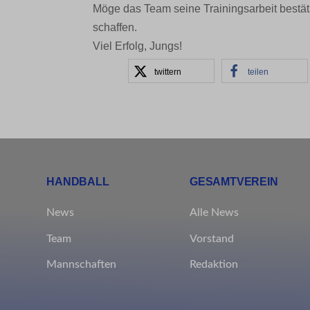
wfwaf-a
Möge das Team seine Trainingsarbeit bestä
_clsk
Market
schaffen.
wordpre
Anzeig
_pk_id*
Viel Erfolg, Jungs!
verfolg
wordpre
_pk_ref
twittern
teilen
wp-sett
_pk_se
Ander
wp-sett
_clck
Diese 
spezifi
HANDBALL
GESAMTVEREIN
borlabs
News
Alle News
et-editi
Team
Vorstand
et-reco
Mannschaften
Redaktion
et-reloa
et-save