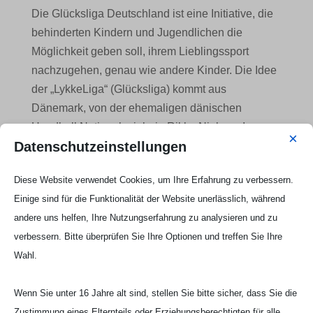
Die Glücksliga Deutschland ist eine Initiative, die
behinderten Kindern und Jugendlichen die
Möglichkeit geben soll, ihrem Lieblingssport
nachzugehen, genau wie andere Kinder. Die Idee
der „LykkeLiga“ (Glücksliga) kommt aus
Dänemark, von der ehemaligen dänischen
Handball Nationalspielerin Rikke Nielsen. Im
×
Datenschutzeinstellungen
August 2017 gründete Rikke Aalborgs erstes
Handballteam für behinderte Kinder, das nicht in
Diese Website verwendet Cookies, um Ihre Erfahrung zu verbessern.
die bestehenden Angebote passte. Beim ersten
Einige sind für die Funktionalität der Website unerlässlich, während
Training kamen 20 Kinder. Seitdem haben sich
andere uns helfen, Ihre Nutzungserfahrung zu analysieren und zu
weitere angeschlossen, und heute besteht das
verbessern. Bitte überprüfen Sie Ihre Optionen und treffen Sie Ihre
Handballteam “Aalborg Kidz” aus etwa 60
Wahl.
Spielern aus ganz Nordjütland.
Die gebürtige Dänin und Handballspielerin der 1.
Wenn Sie unter 16 Jahre alt sind, stellen Sie bitte sicher, dass Sie die
Damenmannschaft von Handball Bad Salzuflen
Zustimmung eines Elternteils oder Erziehungsberechtigten für alle