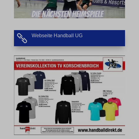
eindeutig kategorisiert wurden.
Details anzeigen
borlabs-cookie
Webseite Handball UG

et-editing-post-*
et-recommend-sync-post-*
et-reloaded-post-*
et-saved-post*
et-syncing-post-*-bb
et-was-editing-post-*-fb
MicrosoftApplicationsTelemetryDeviceId
MicrosoftApplicationsTelemetryFirstLaunchTime
rand_code_*