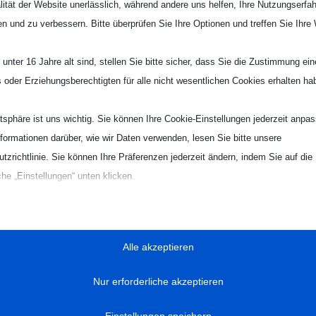
lität der Website unerlässlich, während andere uns helfen, Ihre Nutzungserfa
rniere auf HVN-Ebene am 24./25. Juni folgen in Kürze (wenn di
en und zu verbessern. Bitte überprüfen Sie Ihre Optionen und treffen Sie Ihre
teilen
RSS-feed
teilen
unter 16 Jahre alt sind, stellen Sie bitte sicher, dass Sie die Zustimmung ei
ls oder Erziehungsberechtigten für alle nicht wesentlichen Cookies erhalten ha
atsphäre ist uns wichtig. Sie können Ihre Cookie-Einstellungen jederzeit anpa
nformationen darüber, wie wir Daten verwenden, lesen Sie bitte unsere
tzrichtlinie. Sie können Ihre Präferenzen jederzeit ändern, indem Sie auf die
ABTEILUNGEN
RECHTLICHES
che „Einstellungen“ unten klicken.
Breitensport
Datenschutzerklärung
Sie, dass das Deaktivieren bestimmter Arten von Cookies Ihr Erlebnis auf d
Schwimmen
Impressum
on uns angebotenen Dienste beeinträchtigen kann.
Alle akzeptieren
Volleyball
Sitemap
zielle
Nur erforderliche akzeptieren
ielle Cookies und Dienste ermöglichen grundlegende Funktionen und sind für
gsgemäße Funktionieren der Website erforderlich. Diese Cookies und Dienste