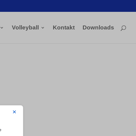
Volleyball
Kontakt
Downloads

Kontakt Handball
Tobias Hintzen
Mobil: 0177 2703058
Email:
Tobias Hintzen
×
e