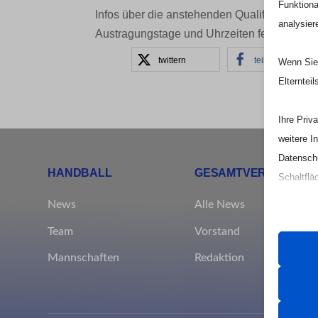
Funktiona
Infos über die anstehenden Qualifikationstu
analysier
Austragungstage und Uhrzeiten feststehen).
twittern
teilen
Wenn Sie 
Elterntei
Ihre Priv
weitere I
Datenschu
HANDBALL
GESAMTVEREIN
Schaltflä
News
Alle News
Beachten 
Team
Vorstand
und die v
Mannschaften
Redaktion
Essen
Essenz
ordnun