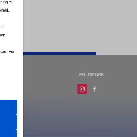
hrung zu
e
 Wahl.
nes
ben.
ssen. Für

Webseite Handball UG
er Website
 das
 erfordern