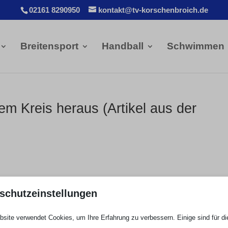
02161 8290950
kontakt@tv-korschenbroich.de
Breitensport
Handball
Schwimmen
m Kreis heraus (Artikel aus der
er das Abschneiden der TVK-Jugendteams in der Qualifikation
schutzeinstellungen
site verwendet Cookies, um Ihre Erfahrung zu verbessern. Einige sind für di