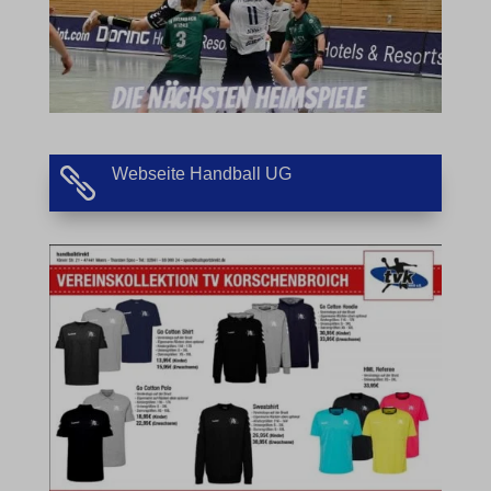
et-reloaded-post-*
et-saved-post*
MicrosoftApplicationsTelemetryDeviceId
MicrosoftApplicationsTelemetryFirstLaunchTime
Webseite Handball UG

rand_code_*
ssm_au_c