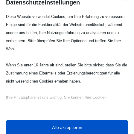
Datenschutzeinstellungen
Privatbrauerei Bolten und der BOLTENs
LANDWIRTSCHAFT für die Einladung. Alle Infos
Diese Website verwendet Cookies, um Ihre Erfahrung zu verbessern.
finden Sie auf der Homepage der Privatbrauerei
Einige sind für die Funktionalität der Website unerlässlich, während
Bolten im Bereich „Bier erleben“ unter
andere uns helfen, Ihre Nutzungserfahrung zu analysieren und zu
www.bolten-brauerei.de
verbessern. Bitte überprüfen Sie Ihre Optionen und treffen Sie Ihre
Als direkter Ansprechpartner steht Tim Mittler auch
Wahl.
gerne direkt für alle Fragen unter events@bolten-
gastronomie.de zur Verfügung.
Wenn Sie unter 16 Jahre alt sind, stellen Sie bitte sicher, dass Sie die
Zustimmung eines Elternteils oder Erziehungsberechtigten für alle
nicht wesentlichen Cookies erhalten haben.
Ihre Privatsphäre ist uns wichtig. Sie können Ihre Cookie-
Einstellungen jederzeit anpassen. Für weitere Informationen darüber,
wie wir Daten verwenden, lesen Sie bitte unsere Datenschutzrichtlinie.
Sie können Ihre Präferenzen jederzeit ändern, indem Sie auf die
Alle akzeptieren
Schaltfläche „Einstellungen“ unten klicken.