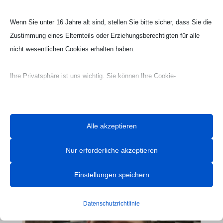
Wenn Sie unter 16 Jahre alt sind, stellen Sie bitte sicher, dass Sie die
Zustimmung eines Elternteils oder Erziehungsberechtigten für alle
nicht wesentlichen Cookies erhalten haben.
Ihre Privatsphäre ist uns wichtig. Sie können Ihre Cookie-
Einstellungen jederzeit anpassen. Für weitere Informationen darüber,
wie wir Daten verwenden, lesen Sie bitte unsere Datenschutzrichtlinie.
Sie können Ihre Präferenzen jederzeit ändern, indem Sie auf die
Alle akzeptieren
Schaltfläche „Einstellungen“ unten klicken.
Nur erforderliche akzeptieren
Beachten Sie, dass das Deaktivieren bestimmter Arten von Cookies
Ihr Erlebnis auf der Website und die von uns angebotenen Dienste
Einstellungen speichern
beeinträchtigen kann.
Datenschutzrichtlinie
Essenzielle