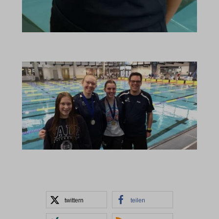
Andere Dienste
_clck
Diese Kategorie umfasst alle Cookies, Domains und Dienste, die
nicht in die anderen spezifischen Kategorien fallen oder nicht
eindeutig kategorisiert wurden.
Details anzeigen
borlabs-cookie
et-editing-post-*
et-recommend-sync-post-*
et-reloaded-post-*
et-saved-post*
MicrosoftApplicationsTelemetryDeviceId
MicrosoftApplicationsTelemetryFirstLaunchTime
twittern
teilen
rand_code_*