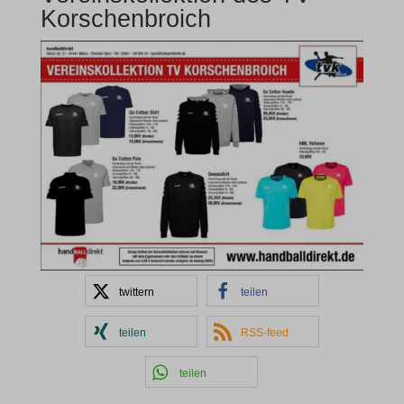
Korschenbroich
twittern
teilen
teilen
RSS-feed
teilen