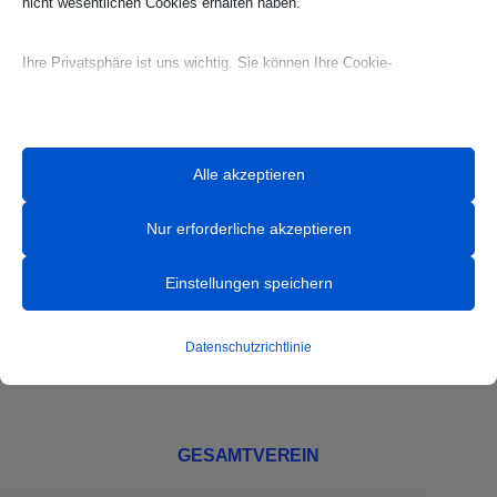
nicht wesentlichen Cookies erhalten haben.
Ihre Privatsphäre ist uns wichtig. Sie können Ihre Cookie-
Einstellungen jederzeit anpassen. Für weitere Informationen darüber,
wie wir Daten verwenden, lesen Sie bitte unsere Datenschutzrichtlinie.
Sie können Ihre Präferenzen jederzeit ändern, indem Sie auf die
Alle akzeptieren
Schaltfläche „Einstellungen“ unten klicken.
Nur erforderliche akzeptieren
HANDBALL
Beachten Sie, dass das Deaktivieren bestimmter Arten von Cookies
Ihr Erlebnis auf der Website und die von uns angebotenen Dienste
News
Einstellungen speichern
beeinträchtigen kann.
Team
Datenschutzrichtlinie
Mannschaften
Essenzielle
Essenzielle Cookies und Dienste ermöglichen grundlegende
Funktionen und sind für das ordnungsgemäße Funktionieren der
GESAMTVEREIN
Website erforderlich. Diese Cookies und Dienste erfordern keine
Zustimmung des Nutzers gemäß der DSGVO.