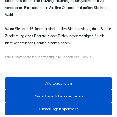
andere uns helfen, Ihre Nutzungserfahrung zu analysieren und zu
verbessern. Bitte überprüfen Sie Ihre Optionen und treffen Sie Ihre
Wahl.
Webseite Handball UG

Wenn Sie unter 16 Jahre alt sind, stellen Sie bitte sicher, dass Sie die
Zustimmung eines Elternteils oder Erziehungsberechtigten für alle
nicht wesentlichen Cookies erhalten haben.
Ihre Privatsphäre ist uns wichtig. Sie können Ihre Cookie-
Einstellungen jederzeit anpassen. Für weitere Informationen darüber,
wie wir Daten verwenden, lesen Sie bitte unsere Datenschutzrichtlinie.
Sie können Ihre Präferenzen jederzeit ändern, indem Sie auf die
Alle akzeptieren
Schaltfläche „Einstellungen“ unten klicken.
Nur erforderliche akzeptieren
Beachten Sie, dass das Deaktivieren bestimmter Arten von Cookies
Ihr Erlebnis auf der Website und die von uns angebotenen Dienste
Einstellungen speichern
beeinträchtigen kann.