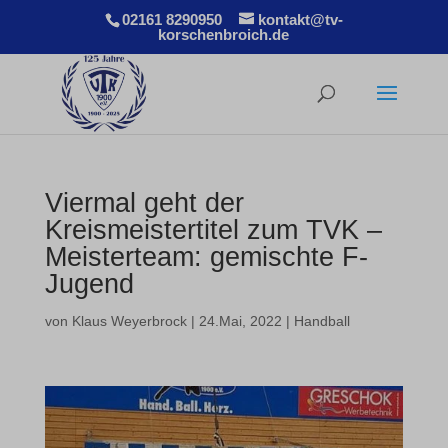
02161 8290950
kontakt@tv-
korschenbroich.de
Viermal geht der
Kreismeistertitel zum TVK –
Meisterteam: gemischte F-
Jugend
von
Klaus Weyerbrock
|
24.Mai, 2022
|
Handball