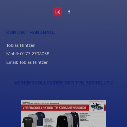
MicrosoftApplicationsTelemetryFirstLaunchTime
rand_code_*
ssm_au_c
KONTAKT HANDBALL
Tobias Hintzen
Mobil: 0177 2703058
Email:
Tobias Hintzen
VEREINSKOLLEKTION DES TVK BESTELLEN