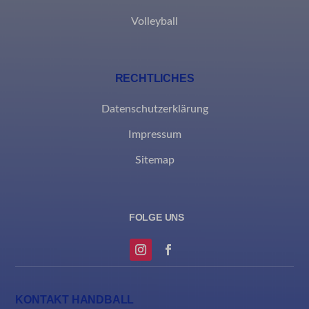
et-recommend-sync-post-*
Volleyball
et-reloaded-post-*
et-saved-post*
RECHTLICHES
MicrosoftApplicationsTelemetryDeviceId
Datenschutzerklärung
MicrosoftApplicationsTelemetryFirstLaunchTime
Impressum
rand_code_*
Sitemap
ssm_au_c
KONTAKT HANDBALL