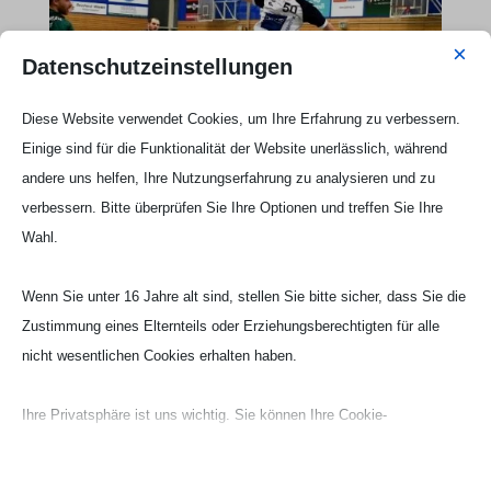
×
Datenschutzeinstellungen
Diese Website verwendet Cookies, um Ihre Erfahrung zu verbessern.
Einige sind für die Funktionalität der Website unerlässlich, während
andere uns helfen, Ihre Nutzungserfahrung zu analysieren und zu
verbessern. Bitte überprüfen Sie Ihre Optionen und treffen Sie Ihre
Wahl.
Wenn Sie unter 16 Jahre alt sind, stellen Sie bitte sicher, dass Sie die
Zustimmung eines Elternteils oder Erziehungsberechtigten für alle
nicht wesentlichen Cookies erhalten haben.
Ihre Privatsphäre ist uns wichtig. Sie können Ihre Cookie-
Webseite Handball UG

Einstellungen jederzeit anpassen. Für weitere Informationen darüber,
wie wir Daten verwenden, lesen Sie bitte unsere Datenschutzrichtlinie.