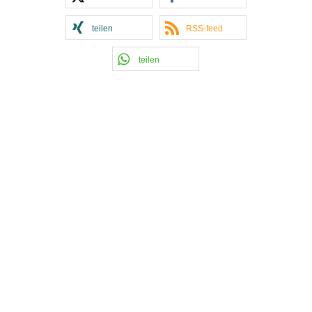
teilen
RSS-feed
teilen
Kontakt Handball
Tobias Hintzen
Mobil: 0177 2703058
Email:
Tobias Hintzen