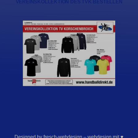
VEREINSKOLLEKTION DES TVK BESTELLEN
Designed by fresch-webdesign – webdesign mit ♥