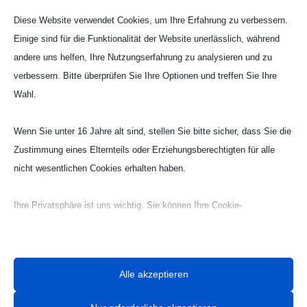
Diese Website verwendet Cookies, um Ihre Erfahrung zu verbessern.
Einige sind für die Funktionalität der Website unerlässlich, während
andere uns helfen, Ihre Nutzungserfahrung zu analysieren und zu
verbessern. Bitte überprüfen Sie Ihre Optionen und treffen Sie Ihre
Wahl.
Wenn Sie unter 16 Jahre alt sind, stellen Sie bitte sicher, dass Sie die
Zustimmung eines Elternteils oder Erziehungsberechtigten für alle
Webseite Handball UG

nicht wesentlichen Cookies erhalten haben.
Ihre Privatsphäre ist uns wichtig. Sie können Ihre Cookie-
Einstellungen jederzeit anpassen. Für weitere Informationen darüber,
wie wir Daten verwenden, lesen Sie bitte unsere Datenschutzrichtlinie.
Sie können Ihre Präferenzen jederzeit ändern, indem Sie auf die
Alle akzeptieren
Schaltfläche „Einstellungen“ unten klicken.