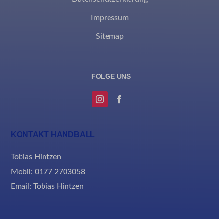
et-saved-post*
Impressum
MicrosoftApplicationsTelemetryDeviceId
Sitemap
MicrosoftApplicationsTelemetryFirstLaunchTime
rand_code_*
ssm_au_c
KONTAKT HANDBALL
Tobias Hintzen
Mobil: 0177 2703058
Email:
Tobias Hintzen