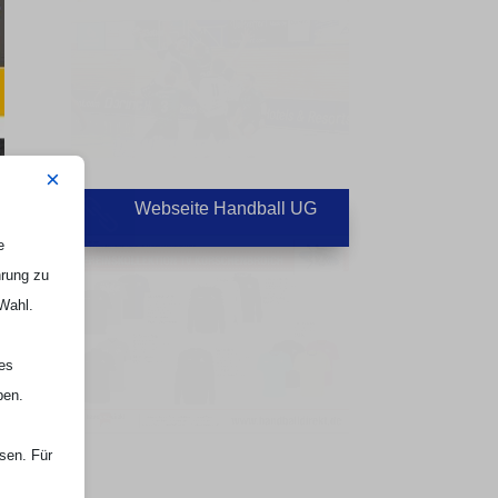
×
Webseite Handball UG

e
hrung zu
 Wahl.
nes
ben.
ssen. Für