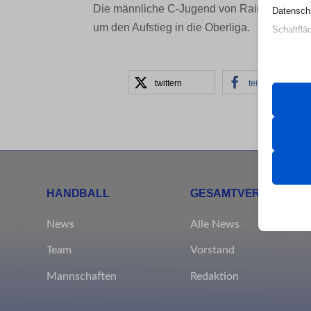
Die männliche C-Jugend von Rainer Bolduan 
Datenschu
um den Aufstieg in die Oberliga.
Schaltflä
Beachten 
twittern
teilen
und die v
Essen
Essenz
ordnun
keine
HANDBALL
GESAMTVEREIN
News
Alle News
Analy
et-edito
Statis
Team
Vorstand
Besuch
mhcook
Mannschaften
Redaktion
PHPSE