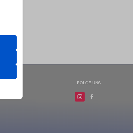
n
er Website
 das
 erfordern
sere