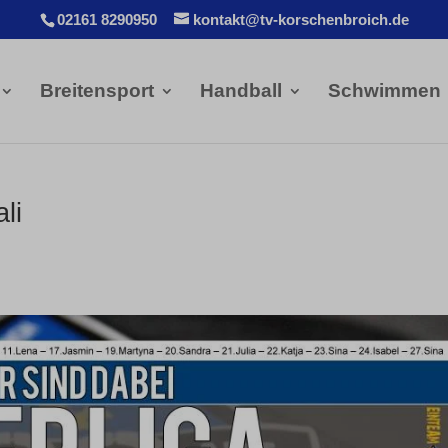
02161 8290950
kontakt@tv-korschenbroich.de
Breitensport
Handball
Schwimmen
li