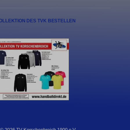
erte
 hinweg
OLLEKTION DES TVK BESTELLEN
n
 © 2026 TV Korschenbroich 1900 e.V.