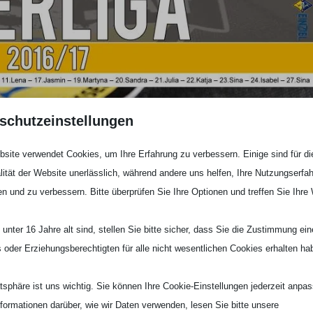
schutzeinstellungen
rde ihrer Favoritenrolle gerecht und gewann das
e A-Mädels von Robert Russek in der kommenden Saison in der
site verwendet Cookies, um Ihre Erfahrung zu verbessern. Einige sind für di
lität der Website unerlässlich, während andere uns helfen, Ihre Nutzungserfa
en und zu verbessern. Bitte überprüfen Sie Ihre Optionen und treffen Sie Ihre
z im Gruppenturnier für die weibliche C-Jugend von Carsten
elen die C-Mädels in Haan um den Aufstieg in die Oberliga.
unter 16 Jahre alt sind, stellen Sie bitte sicher, dass Sie die Zustimmung ei
ielt am 19. Juni in der heimischen Waldsporthalle um den
ls oder Erziehungsberechtigten für alle nicht wesentlichen Cookies erhalten ha
atsphäre ist uns wichtig. Sie können Ihre Cookie-Einstellungen jederzeit anpa
spielt am 19. Juni in Schermbeck um den Verbandsligaaufstieg.
nformationen darüber, wie wir Daten verwenden, lesen Sie bitte unsere