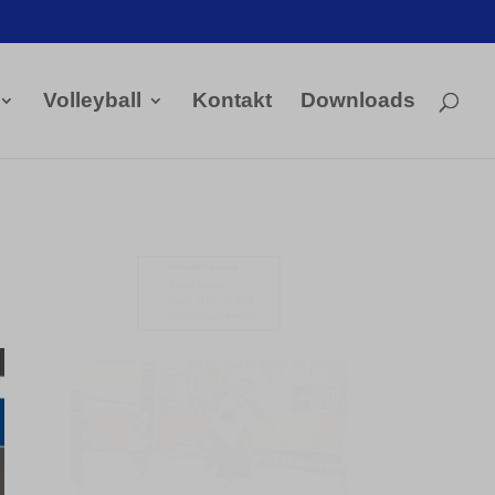
Volleyball
Kontakt
Downloads
Kontakt Handball

Tobias Hintzen
Mobil: 0177 2703058
Email:
Tobias Hintzen