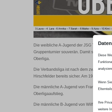
Daten
Die weibliche A-Jugend der JSG TVK/ART wu
Gruppenturnier souverän. Damit spielen di
Diese Web
Oberliga.
Funktiona
analysier
Die Verbandsliga ist nach dem zweiten Plat
Hirschfelder bereits sicher. Am 19. Juni spi
Wenn Sie 
Die männliche A-Jugend von Frank Hinzen sp
Elterntei
Oberligaaufstieg.
Ihre Priv
Die männliche B-Jugend von Wilfried Aretz 
weitere I