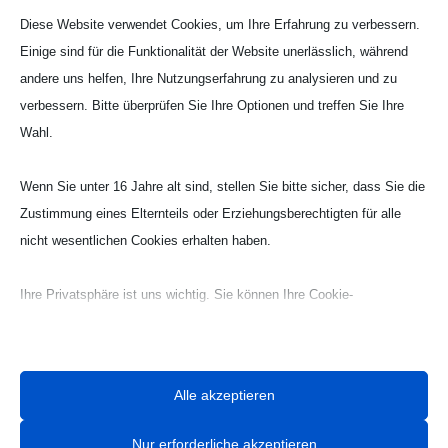
Diese Website verwendet Cookies, um Ihre Erfahrung zu verbessern.
Einige sind für die Funktionalität der Website unerlässlich, während
andere uns helfen, Ihre Nutzungserfahrung zu analysieren und zu
verbessern. Bitte überprüfen Sie Ihre Optionen und treffen Sie Ihre
Wahl.
Wenn Sie unter 16 Jahre alt sind, stellen Sie bitte sicher, dass Sie die
Zustimmung eines Elternteils oder Erziehungsberechtigten für alle
Webseite Handball UG

nicht wesentlichen Cookies erhalten haben.
Ihre Privatsphäre ist uns wichtig. Sie können Ihre Cookie-
Einstellungen jederzeit anpassen. Für weitere Informationen darüber,
wie wir Daten verwenden, lesen Sie bitte unsere Datenschutzrichtlinie.
Sie können Ihre Präferenzen jederzeit ändern, indem Sie auf die
Alle akzeptieren
Schaltfläche „Einstellungen“ unten klicken.
Nur erforderliche akzeptieren