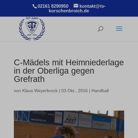
02161 8290950
kontakt@tv-
korschenbroich.de
C-Mädels mit Heimniederlage
in der Oberliga gegen
Grefrath
von
Klaus Weyerbrock
|
03.Okt., 2016
|
Handball