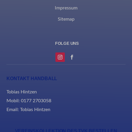
et-saved-post*
Impressum
MicrosoftApplicationsTelemetryDeviceId
Sitemap
MicrosoftApplicationsTelemetryFirstLaunchTime
rand_code_*
ssm_au_c
KONTAKT HANDBALL
Tobias Hintzen
Mobil: 0177 2703058
Email:
Tobias Hintzen
VEREINSKOLLEKTION DES TVK BESTELLEN