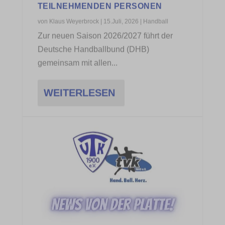
6 SPIELE – 6 SIEGE – TURNIERSIEG
DER D1-JUNGS
von
Klaus Weyerbrock
|
14.Juli, 2026
|
Handball
,
Vereinsnews
Beeindruckender Abschluss vor den
Sommerferien! Letzte Woche standen
unsere D1-Jungs der JSG...
WEITERLESEN
1
2
3
...
339