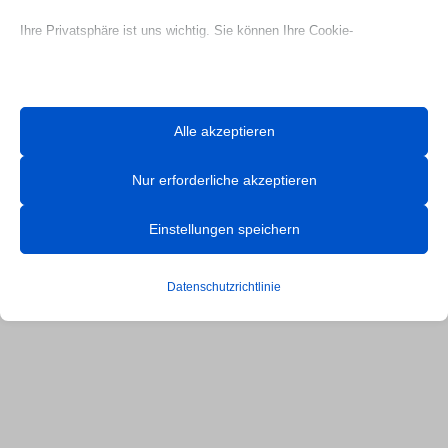
Ihre Privatsphäre ist uns wichtig. Sie können Ihre Cookie-
Einstellungen jederzeit anpassen. Für weitere Informationen darüber,
wie wir Daten verwenden, lesen Sie bitte unsere Datenschutzrichtlinie.
Sie können Ihre Präferenzen jederzeit ändern, indem Sie auf die
Alle akzeptieren
Schaltfläche „Einstellungen“ unten klicken.
Nur erforderliche akzeptieren
Beachten Sie, dass das Deaktivieren bestimmter Arten von Cookies
Ihr Erlebnis auf der Website und die von uns angebotenen Dienste
Einstellungen speichern
beeinträchtigen kann.
Datenschutzrichtlinie
Essenzielle
Essenzielle Cookies und Dienste ermöglichen grundlegende
Funktionen und sind für das ordnungsgemäße Funktionieren der
Website erforderlich. Diese Cookies und Dienste erfordern keine
Zustimmung des Nutzers gemäß der DSGVO.
Details anzeigen