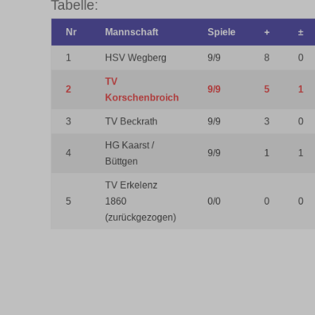
Tabelle:
Nr
Mannschaft
Spiele
+
1
HSV Wegberg
9/9
8
TV
2
9/9
5
Korschenbroich
3
TV Beckrath
9/9
3
HG Kaarst /
4
9/9
1
Büttgen
TV Erkelenz
5
1860
0/0
0
(zurückgezogen)