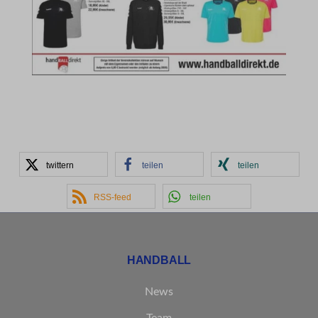
twittern
teilen
teilen
RSS-feed
teilen
HANDBALL
News