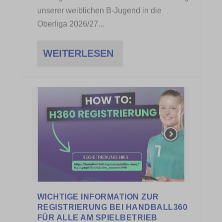
ETWAS ABSEITS DER GUTEN
LEISTUNGEN BEIM TV
KORSCHENBROICH GAB/GIBT ES …
von
Rüdiger Mansfeld
|
15.Juli, 2026
|
Handball
,
Vereinsnews
… eine Sommerunde der neuen JSG B2
mit 2 anderen Mannschaften. Beide Spiele
über jeweils 25...
WEITERLESEN