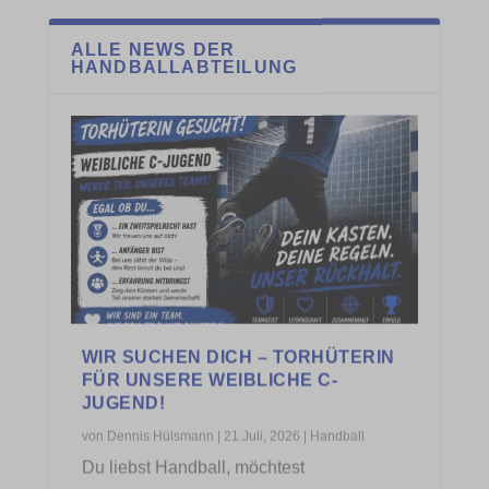
Oberliga – wir kommen! Nach dem Aufstieg
unserer weiblichen B-Jugend in die
Oberliga 2026/27...
WEITERLESEN
WICHTIGE INFORMATION ZUR
REGISTRIERUNG BEI HANDBALL360