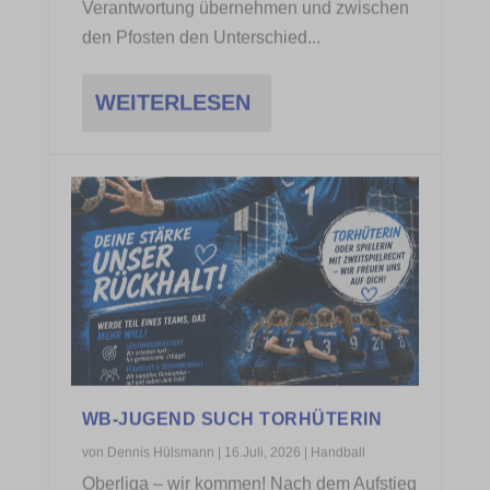
FÜR ALLE AM SPIELBETRIEB
TEILNEHMENDEN PERSONEN
von
Klaus Weyerbrock
|
15.Juli, 2026
|
Handball
Zur neuen Saison 2026/2027 führt der
Deutsche Handballbund (DHB)
gemeinsam mit allen...
WEITERLESEN