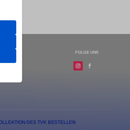
er Website
 das
 erfordern
sere
OLLEKTION DES TVK BESTELLEN
erte