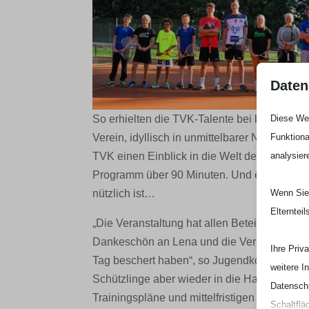
Daten
So erhielten die TVK-Talente bei bestem Wet
Diese Web
Verein, idyllisch in unmittelbarer Nähe der
Funktiona
TVK einen Einblick in die Welt des gelben Fi
analysier
Programm über 90 Minuten. Und es zeigte si
nützlich ist…
Wenn Sie 
Elterntei
„Die Veranstaltung hat allen Beteiligten vie
Dankeschön an Lena und die Verantwortlich
Ihre Priv
Tag beschert haben“, so Jugendkoordinator
weitere I
Schützlinge aber wieder in die Halle – schlie
Datenschu
Trainingspläne und mittelfristigen Zielsetz
Schaltflä