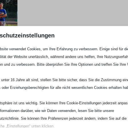
schutzeinstellungen
ter eine Tenniseinheit beim KTC. Der familienfreundliche
site verwendet Cookies, um Ihre Erfahrung zu verbessern. Einige sind für di
 Waldsporthalle gelegen, bot den handballverrückten Jungs des
lität der Website unerlässlich, während andere uns helfen, Ihre Nutzungserfa
lzballs. Trainerin Lena Mauntel sorgte für ein kurzweiliges
en und zu verbessern. Bitte überprüfen Sie Ihre Optionen und treffen Sie Ihre
ch einmal mehr, dass gutes Ballgefühl sportartübergreifend
unter 16 Jahre alt sind, stellen Sie bitte sicher, dass Sie die Zustimmung ei
ls oder Erziehungsberechtigten für alle nicht wesentlichen Cookies erhalten ha
l Spaß gemacht – genau so sollte es sein. Ein herzliches
en des KTC, die uns sehr herzlich empfangen und einen tollen
atsphäre ist uns wichtig. Sie können Ihre Cookie-Einstellungen jederzeit anpa
 Mathias Deppisch. In der kommenden Woche geht es für seine
nformationen darüber, wie wir Daten verwenden, lesen Sie bitte unsere
ßlich gilt es sicherzustellen, dass die Jungs ihre individuellen
tzrichtlinie. Sie können Ihre Präferenzen jederzeit ändern, indem Sie auf die
ungen umsetzen.
che „Einstellungen“ unten klicken.