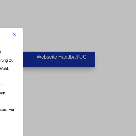
×
e

Webseite Handball UG
hrung zu
 Wahl.
nes
ben.
ssen. Für