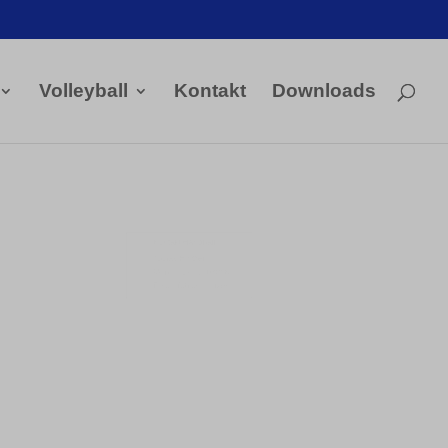
Volleyball
Kontakt
Downloads

Kontakt Handball
Tobias Hintzen
Mobil: 0177 2703058
Email:
Tobias Hintzen