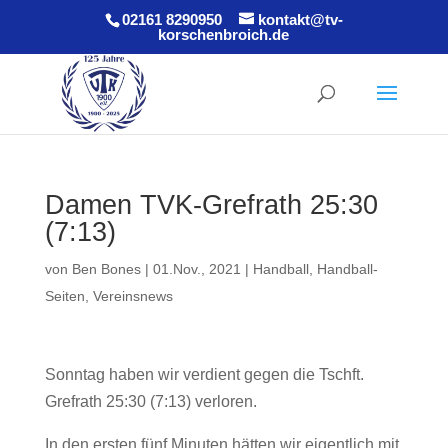
02161 8290950
kontakt@tv-
korschenbroich.de
Damen TVK-Grefrath 25:30
(7:13)
von
Ben Bones
|
01.Nov., 2021
|
Handball
,
Handball-
Seiten
,
Vereinsnews
Sonntag haben wir verdient gegen die Tschft.
Grefrath 25:30 (7:13) verloren.
In den ersten fünf Minuten hätten wir eigentlich mit