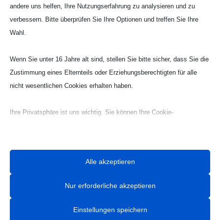
Mobil: 0177 2703058
andere uns helfen, Ihre Nutzungserfahrung zu analysieren und zu
Email:
Tobias Hintzen
verbessern. Bitte überprüfen Sie Ihre Optionen und treffen Sie Ihre
Wahl.
Wenn Sie unter 16 Jahre alt sind, stellen Sie bitte sicher, dass Sie die
Zustimmung eines Elternteils oder Erziehungsberechtigten für alle
nicht wesentlichen Cookies erhalten haben.
Ihre Privatsphäre ist uns wichtig. Sie können Ihre Cookie-
Einstellungen jederzeit anpassen. Für weitere Informationen darüber,
wie wir Daten verwenden, lesen Sie bitte unsere Datenschutzrichtlinie.
Sie können Ihre Präferenzen jederzeit ändern, indem Sie auf die
Alle akzeptieren
Schaltfläche „Einstellungen“ unten klicken.
Nur erforderliche akzeptieren
Beachten Sie, dass das Deaktivieren bestimmter Arten von Cookies
Ihr Erlebnis auf der Website und die von uns angebotenen Dienste
Einstellungen speichern
beeinträchtigen kann.