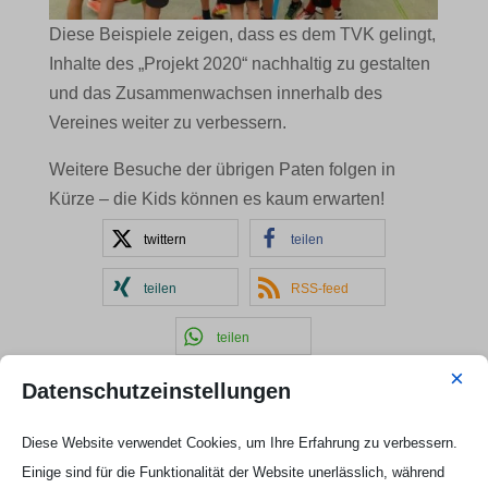
Diese Beispiele zeigen, dass es dem TVK gelingt,
Inhalte des „Projekt 2020“ nachhaltig zu gestalten
und das Zusammenwachsen innerhalb des
Vereines weiter zu verbessern.
Weitere Besuche der übrigen Paten folgen in
Kürze – die Kids können es kaum erwarten!
twittern
teilen
teilen
RSS-feed
teilen
×
Datenschutzeinstellungen
Kontakt Handball

Diese Website verwendet Cookies, um Ihre Erfahrung zu verbessern.
Tobias Hintzen
Einige sind für die Funktionalität der Website unerlässlich, während