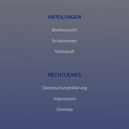
MicrosoftApplicationsTelemetryFirstLaunchTime
ABTEILUNGEN
rand_code_*
Breitensport
ssm_au_c
Schwimmen
Volleyball
RECHTLICHES
Datenschutzerklärung
Impressum
Sitemap