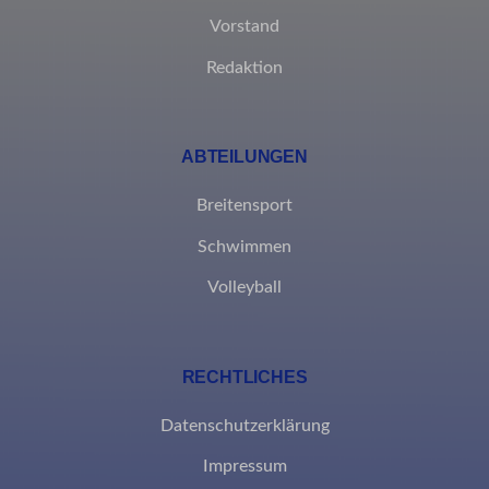
Details anzeigen
Vorstand
Redaktion
borlabs-cookie
et-editing-post-*
ABTEILUNGEN
et-recommend-sync-post-*
et-reloaded-post-*
Breitensport
et-saved-post*
Schwimmen
MicrosoftApplicationsTelemetryDeviceId
Volleyball
MicrosoftApplicationsTelemetryFirstLaunchTime
rand_code_*
RECHTLICHES
ssm_au_c
Datenschutzerklärung
Impressum