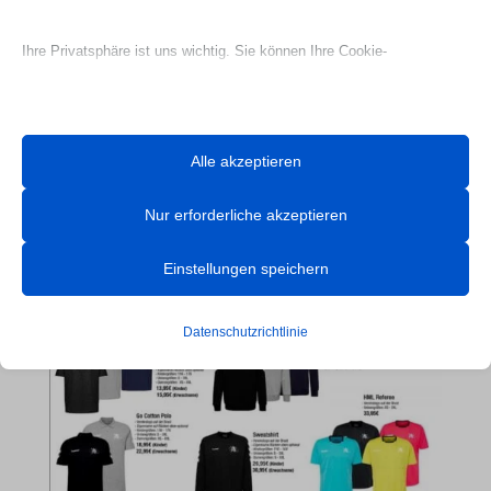
Ihre Privatsphäre ist uns wichtig. Sie können Ihre Cookie-
Einstellungen jederzeit anpassen. Für weitere Informationen darüber,
wie wir Daten verwenden, lesen Sie bitte unsere Datenschutzrichtlinie.
Sie können Ihre Präferenzen jederzeit ändern, indem Sie auf die
Alle akzeptieren
Schaltfläche „Einstellungen“ unten klicken.
Webseite Handball UG

Nur erforderliche akzeptieren
Beachten Sie, dass das Deaktivieren bestimmter Arten von Cookies
Ihr Erlebnis auf der Website und die von uns angebotenen Dienste
Einstellungen speichern
beeinträchtigen kann.
Datenschutzrichtlinie
Essenzielle
Essenzielle Cookies und Dienste ermöglichen grundlegende
Funktionen und sind für das ordnungsgemäße Funktionieren der
Website erforderlich. Diese Cookies und Dienste erfordern keine
Zustimmung des Nutzers gemäß der DSGVO.