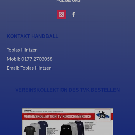
MicrosoftApplicationsTelemetryFirstLaunchTime
rand_code_*
ssm_au_c
KONTAKT HANDBALL
Tobias Hintzen
Mobil: 0177 2703058
Email:
Tobias Hintzen
VEREINSKOLLEKTION DES TVK BESTELLEN