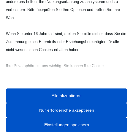
andere uns helfen, Ihre Nutzungserfahrung zu analysieren und zu
verbessern. Bitte überprüfen Sie Ihre Optionen und treffen Sie Ihre
Wahl.
Webseite Handball UG

Wenn Sie unter 16 Jahre alt sind, stellen Sie bitte sicher, dass Sie die
Zustimmung eines Elternteils oder Erziehungsberechtigten für alle
nicht wesentlichen Cookies erhalten haben.
Ihre Privatsphäre ist uns wichtig. Sie können Ihre Cookie-
Einstellungen jederzeit anpassen. Für weitere Informationen darüber,
wie wir Daten verwenden, lesen Sie bitte unsere Datenschutzrichtlinie.
Sie können Ihre Präferenzen jederzeit ändern, indem Sie auf die
Alle akzeptieren
Schaltfläche „Einstellungen“ unten klicken.
Nur erforderliche akzeptieren
Beachten Sie, dass das Deaktivieren bestimmter Arten von Cookies
Ihr Erlebnis auf der Website und die von uns angebotenen Dienste
Einstellungen speichern
beeinträchtigen kann.