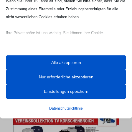
Wenn Sie unter 16 Jahre alt sind, stellen Sie bitte sicher, dass Sie die
Zustimmung eines Elternteils oder Erziehungsberechtigten für alle
nicht wesentlichen Cookies erhalten haben.
Ihre Privatsphäre ist uns wichtig. Sie können Ihre Cookie-
Einstellungen jederzeit anpassen. Für weitere Informationen darüber,
wie wir Daten verwenden, lesen Sie bitte unsere Datenschutzrichtlinie.
Sie können Ihre Präferenzen jederzeit ändern, indem Sie auf die
Alle akzeptieren
Schaltfläche „Einstellungen“ unten klicken.
Nur erforderliche akzeptieren
Beachten Sie, dass das Deaktivieren bestimmter Arten von Cookies
Ihr Erlebnis auf der Website und die von uns angebotenen Dienste
Einstellungen speichern
Webseite Handball UG

beeinträchtigen kann.
Datenschutzrichtlinie
Essenzielle
Essenzielle Cookies und Dienste ermöglichen grundlegende
Funktionen und sind für das ordnungsgemäße Funktionieren der