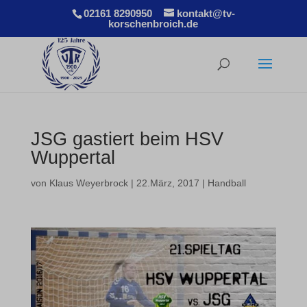
02161 8290950
kontakt@tv-
korschenbroich.de
JSG gastiert beim HSV
Wuppertal
von
Klaus Weyerbrock
|
22.März, 2017
|
Handball