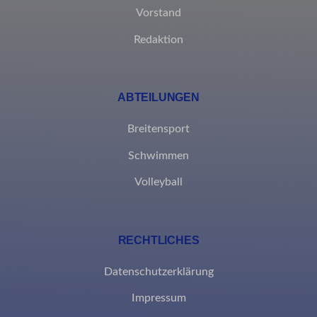
Vorstand
MicrosoftApplicationsTelemetryDeviceId
Redaktion
MicrosoftApplicationsTelemetryFirstLaunchTime
rand_code_*
ABTEILUNGEN
ssm_au_c
Breitensport
Schwimmen
Volleyball
RECHTLICHES
Datenschutzerklärung
Impressum