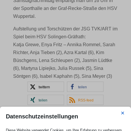
Samstagnachmittag empfängt man um 16 Uhr in
der Sporthalle an der Graf-Recke-Straße den HSV
Wuppertal.
Aufstellung und Torschützen der JSG TVK/ART im
Spiel beim HSV Solingen-Gräfrath:
Katja Grewe, Enya Fritz – Annika Rommel, Sarah
Richter, Anja Tieben (2), Azra Kartal (6), Kim
Büschgens, Lena Schleupen (2), Jasmin Lüdtke
(6), Martyna Lipiejko, Julia Russek (5), Sina
Söntgen (6), Isabel Kaphahn (5), Sina Meyer (3)
twittern
teilen
teilen
RSS-feed
×
teilen
Datenschutzeinstellungen
Diese Website verwendet Cookies, um Ihre Erfahrung zu verbessern.