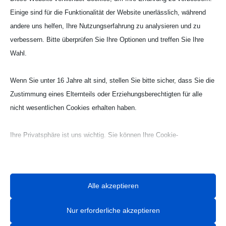
Einige sind für die Funktionalität der Website unerlässlich, während
Kontakt Handball

andere uns helfen, Ihre Nutzungserfahrung zu analysieren und zu
Tobias Hintzen
verbessern. Bitte überprüfen Sie Ihre Optionen und treffen Sie Ihre
Mobil: 0177 2703058
Wahl.
Email:
Tobias Hintzen
Wenn Sie unter 16 Jahre alt sind, stellen Sie bitte sicher, dass Sie die
Zustimmung eines Elternteils oder Erziehungsberechtigten für alle
nicht wesentlichen Cookies erhalten haben.
Ihre Privatsphäre ist uns wichtig. Sie können Ihre Cookie-
Einstellungen jederzeit anpassen. Für weitere Informationen darüber,
wie wir Daten verwenden, lesen Sie bitte unsere Datenschutzrichtlinie.
Sie können Ihre Präferenzen jederzeit ändern, indem Sie auf die
Alle akzeptieren
Schaltfläche „Einstellungen“ unten klicken.
Nur erforderliche akzeptieren
Beachten Sie, dass das Deaktivieren bestimmter Arten von Cookies