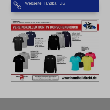
Webseite Handball UG

et-editing-post-*
et-recommend-sync-post-*
et-reloaded-post-*
et-saved-post*
MicrosoftApplicationsTelemetryDeviceId
MicrosoftApplicationsTelemetryFirstLaunchTime
rand_code_*
ssm_au_c