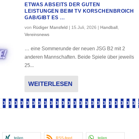
ETWAS ABSEITS DER GUTEN
LEISTUNGEN BEIM TV KORSCHENBROICH
GAB/GIBT ES …
von
Rüdiger Mansfeld
|
15.Juli, 2026
|
Handball
,
Vereinsnews
… eine Sommerunde der neuen JSG B2 mit 2
anderen Mannschaften. Beide Spiele über jeweils
25...
WEITERLESEN
3
3
3
3
3
3
3
3
3
3
3
3
3
3
3
3
3
3
3
3
3
3
3
4
4
4
4
4
4
4
4
4
4
5
5
5
5
5
5
5
5
5
5
6
6
6
0
1
2
3
4
5
6
7
8
9
0
1
2
3
4
5
6
7
8
9
0
1
2
teilen
RSS-feed
teilen