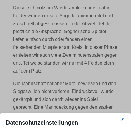
Dieser schmolz bei Wiederanpfiff schnell dahin.
Leider wurden unsere Angriffe unvorbereitet und
zu schnell abgeschlossen. In der Abwehr fehlte
plötzlich die Absprache. Gegnerische Spieler
liefen einfach durch oder fanden einen
freistehenden Mitspieler am Kreis. In dieser Phase
erhielten wir auch viele Zweiminutenstrafen gegen
uns. Teilweise standen wir nur mit 4 Feldspielern
auf dem Platz.
Die Mannschaft hat aber Moral bewiesen und den
Siegeswillen nicht verloren. Eindrucksvoll wurde
gekämpft und sich damit wieder ins Spiel
gebracht. Eine Manndeckung gegen den starken
Linkshänder der Bieseler, ließ den Gegner
×
Datenschutzeinstellungen
ideenlos im Angriff werden. Letztendlich haben wir
verdient
25:22
gewonnen
. Der Siegeswille war