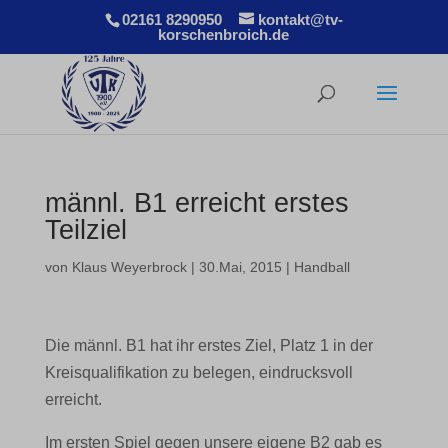
02161 8290950
kontakt@tv-
korschenbroich.de
männl. B1 erreicht erstes
Teilziel
von
Klaus Weyerbrock
|
30.Mai, 2015
|
Handball
Die männl. B1 hat ihr erstes Ziel, Platz 1 in der
Kreisqualifikation zu belegen, eindrucksvoll
erreicht.
Im ersten Spiel gegen unsere eigene B2 gab es