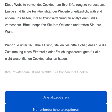
Diese Website verwendet Cookies, um Ihre Erfahrung zu verbessern.
entscheidend.
Einige sind für die Funktionalität der Website unerlässlich, während
Das Ziel, den ersten Platz in der Kreisquali zu
andere uns helfen, Ihre Nutzungserfahrung zu analysieren und zu
belegen, haben wir damit erreicht. Jetzt gilt es den
verbessern. Bitte überprüfen Sie Ihre Optionen und treffen Sie Ihre
Siegeswillen, die Konzentration und den
Wahl.
Kampfeswillen auch in den nächsten schweren
Spielen auf HVN-Ebene zu zeigen. Hatten wir bis
Wenn Sie unter 16 Jahre alt sind, stellen Sie bitte sicher, dass Sie die
auf Biesel nur leichte Gegner, werden jetzt nur
Zustimmung eines Elternteils oder Erziehungsberechtigten für alle
noch schwere Gegner auf uns warten.
nicht wesentlichen Cookies erhalten haben.
Wir werden weiter konzentriert trainieren und
Ihre Privatsphäre ist uns wichtig. Sie können Ihre Cookie-
unser Bestes in den kommenden Spielen geben.
Einstellungen jederzeit anpassen. Für weitere Informationen darüber,
twittern
teilen
wie wir Daten verwenden, lesen Sie bitte unsere Datenschutzrichtlinie.
Sie können Ihre Präferenzen jederzeit ändern, indem Sie auf die
teilen
RSS-feed
Alle akzeptieren
Schaltfläche „Einstellungen“ unten klicken.
teilen
Nur erforderliche akzeptieren