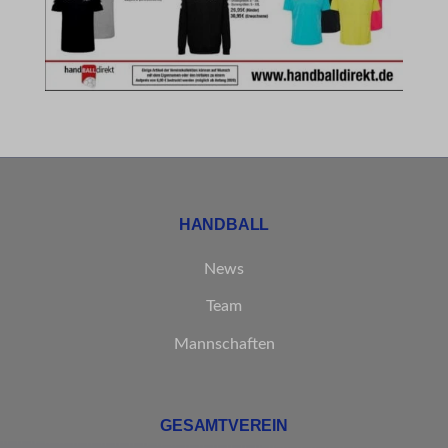
et-saved-post*
MicrosoftApplicationsTelemetryDeviceId
MicrosoftApplicationsTelemetryFirstLaunchTime
rand_code_*
ssm_au_c
HANDBALL
News
Team
Mannschaften
GESAMTVEREIN