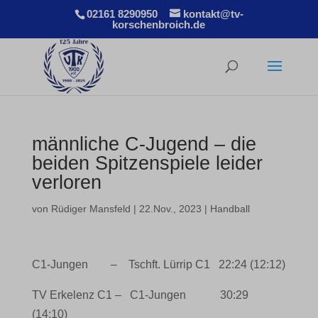
02161 8290950
kontakt@tv-
korschenbroich.de
männliche C-Jugend – die
beiden Spitzenspiele leider
verloren
von
Rüdiger Mansfeld
|
22.Nov., 2023
|
Handball
C1-Jungen – Tschft. Lürrip C1 22:24 (12:12)
TV Erkelenz C1 – C1-Jungen 30:29
(14:10)