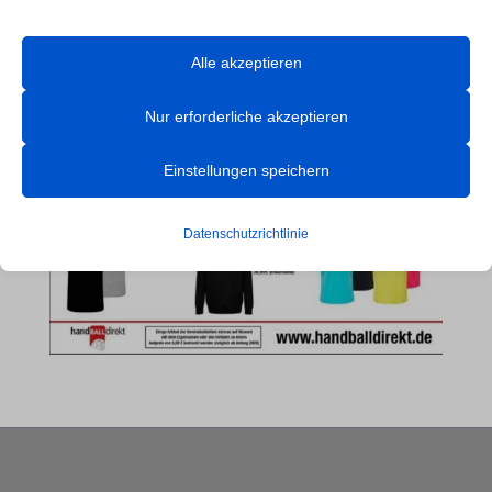
Webseite Handball UG

wie wir Daten verwenden, lesen Sie bitte unsere Datenschutzrichtlinie.
Sie können Ihre Präferenzen jederzeit ändern, indem Sie auf die
Alle akzeptieren
Schaltfläche „Einstellungen“ unten klicken.
Nur erforderliche akzeptieren
Beachten Sie, dass das Deaktivieren bestimmter Arten von Cookies
Ihr Erlebnis auf der Website und die von uns angebotenen Dienste
Einstellungen speichern
beeinträchtigen kann.
Datenschutzrichtlinie
Essenzielle
Essenzielle Cookies und Dienste ermöglichen grundlegende
Funktionen und sind für das ordnungsgemäße Funktionieren der
Website erforderlich. Diese Cookies und Dienste erfordern keine
Zustimmung des Nutzers gemäß der DSGVO.
Details anzeigen
Analyse
et-editor-available-post-*
Statistik-Cookies sammeln Nutzungsinformationen, die uns