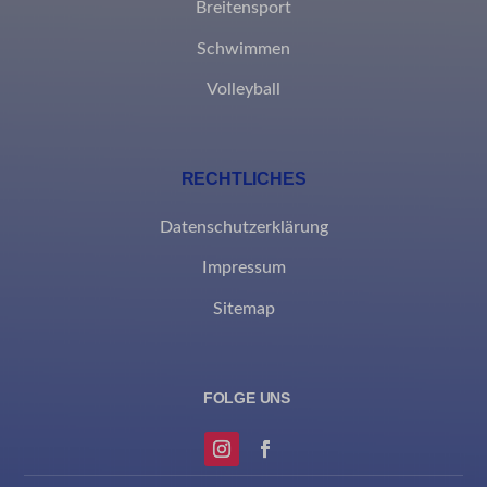
Breitensport
et-editing-post-*
Schwimmen
et-recommend-sync-post-*
Volleyball
et-reloaded-post-*
et-saved-post*
RECHTLICHES
MicrosoftApplicationsTelemetryDeviceId
MicrosoftApplicationsTelemetryFirstLaunchTime
Datenschutzerklärung
Impressum
rand_code_*
Sitemap
ssm_au_c