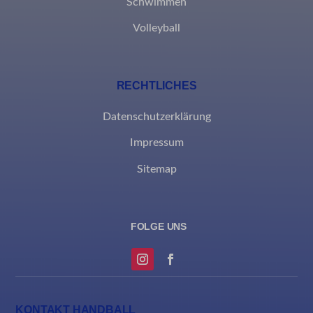
Schwimmen
et-recommend-sync-post-*
Volleyball
et-reloaded-post-*
et-saved-post*
RECHTLICHES
MicrosoftApplicationsTelemetryDeviceId
Datenschutzerklärung
MicrosoftApplicationsTelemetryFirstLaunchTime
Impressum
rand_code_*
Sitemap
ssm_au_c
KONTAKT HANDBALL