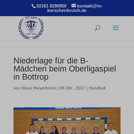
02161 8290950
kontakt@tv-
korschenbroich.de
Niederlage für die B-
Mädchen beim Oberligaspiel
in Bottrop
von
Klaus Weyerbrock
|
08.Okt., 2017
|
Handball