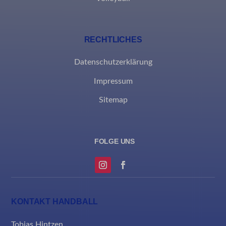
_clck
Diese Kategorie umfasst alle Cookies, Domains und Dienste, die
nicht in die anderen spezifischen Kategorien fallen oder nicht
eindeutig kategorisiert wurden.
RECHTLICHES
Details anzeigen
Datenschutzerklärung
Impressum
borlabs-cookie
Sitemap
et-editing-post-*
et-recommend-sync-post-*
et-reloaded-post-*
et-saved-post*
MicrosoftApplicationsTelemetryDeviceId
MicrosoftApplicationsTelemetryFirstLaunchTime
KONTAKT HANDBALL
rand_code_*
Tobias Hintzen