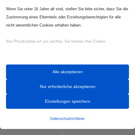
Wenn Sie unter 16 Jahre alt sind, stellen Sie bitte sicher, dass Sie die
Zustimmung eines Elternteils oder Erziehungsberechtigten für alle
nicht wesentlichen Cookies erhalten haben.
Ihre Privatsphäre ist uns wichtig. Sie können Ihre Cookie-
Einstellungen jederzeit anpassen. Für weitere Informationen darüber,
wie wir Daten verwenden, lesen Sie bitte unsere Datenschutzrichtlinie.
Sie können Ihre Präferenzen jederzeit ändern, indem Sie auf die
Alle akzeptieren
Schaltfläche „Einstellungen“ unten klicken.
Nur erforderliche akzeptieren
Beachten Sie, dass das Deaktivieren bestimmter Arten von Cookies
Ihr Erlebnis auf der Website und die von uns angebotenen Dienste
Einstellungen speichern
beeinträchtigen kann.
HANDBALL
Datenschutzrichtlinie
Essenzielle
News
Essenzielle Cookies und Dienste ermöglichen grundlegende