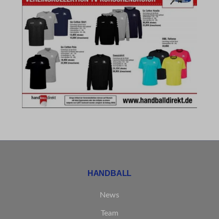
et-recommend-sync-post-*
et-reloaded-post-*
et-saved-post*
MicrosoftApplicationsTelemetryDeviceId
MicrosoftApplicationsTelemetryFirstLaunchTime
rand_code_*
ssm_au_c
HANDBALL
News
Team