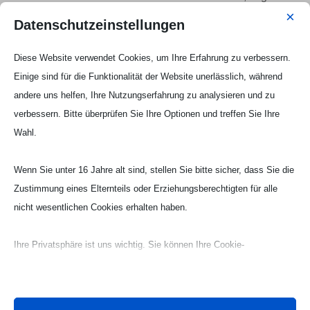
×
Julia Russek nach dem erfolgreichen Spiel beim
Datenschutzeinstellungen
TV Haan in der Solinger Sporthalle Wittkulle.
Diese Website verwendet Cookies, um Ihre Erfahrung zu verbessern.
Am kommenden Samstag empfängt die JSG
Einige sind für die Funktionalität der Website unerlässlich, während
TVK/ART den bislang noch verlustpunktfreien
andere uns helfen, Ihre Nutzungserfahrung zu analysieren und zu
Tabellenführer TV Lobberich. Die Partie findet um
verbessern. Bitte überprüfen Sie Ihre Optionen und treffen Sie Ihre
16 Uhr in der Waldsporthalle in Korschenbroich
Wahl.
statt. „Wir hoffen, dass zahlreiche Zuschauer in die
Halle kommen, um uns zu unterstützen“, sagt JSG-
Wenn Sie unter 16 Jahre alt sind, stellen Sie bitte sicher, dass Sie die
Coach Robert Russek.
Zustimmung eines Elternteils oder Erziehungsberechtigten für alle
Aufstellung und Torschützen der JSG TVK/ART im
nicht wesentlichen Cookies erhalten haben.
Spiel beim TV Haan:
Katja Grewe – Laura Wolf (2), Lara Alt, Annika
Ihre Privatsphäre ist uns wichtig. Sie können Ihre Cookie-
Rommel (2), Sarah Richter, Azra Kartal (4), Lena
Einstellungen jederzeit anpassen. Für weitere Informationen darüber,
Schleupen (11/2), Martyna Lipiejko (1), Julia
wie wir Daten verwenden, lesen Sie bitte unsere Datenschutzrichtlinie.
Russek (7/2), Sina Meyer (3)
Sie können Ihre Präferenzen jederzeit ändern, indem Sie auf die