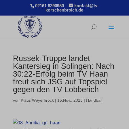
02161 8290950
kontakt@tv-
korschenbroich.de
Russek-Truppe landet
Kantersieg in Solingen: Nach
30:22-Erfolg beim TV Haan
freut sich JSG auf Topspiel
gegen den TV Lobberich
von
Klaus Weyerbrock
|
15.Nov., 2015
|
Handball