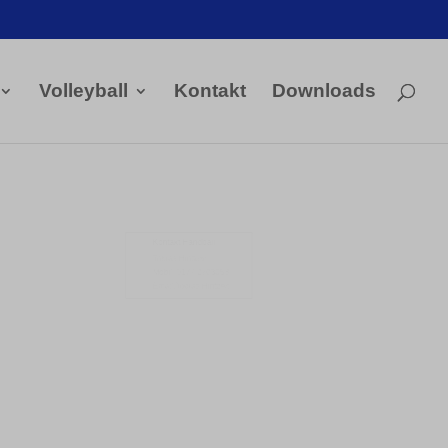
Volleyball
Kontakt
Downloads
Kontakt Handball

Tobias Hintzen
Mobil: 0177 2703058
Email:
Tobias Hintzen