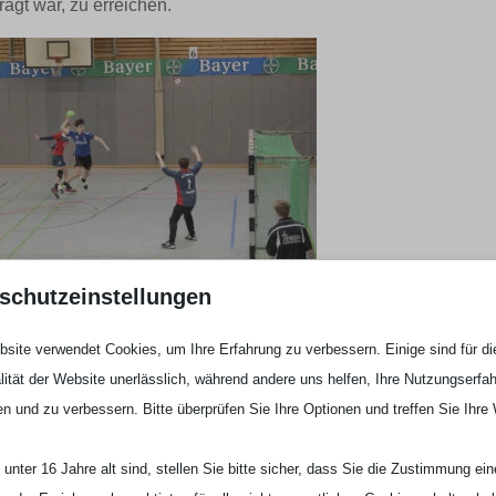
ägt war, zu erreichen.
schutzeinstellungen
nn, der auch bald wieder unseren Kader ergänzen wird, in
ut in die Partie und stellten uns in der Abwehr sehr gut auf di
site verwendet Cookies, um Ihre Erfahrung zu verbessern. Einige sind für di
rken Halbspieler ein, so dass die Uerdinger nie so richtige in
lität der Website unerlässlich, während andere uns helfen, Ihre Nutzungserfa
it im Rücken gelangen uns im Angriff einige sehr gute
en und zu verbessern. Bitte überprüfen Sie Ihre Optionen und treffen Sie Ihre
ablem Laufspiel und auch guten individuellen Lösungen
 Vorsprung in die Pause gingen, wohl wissend, dass wir in der
unter 16 Jahre alt sind, stellen Sie bitte sicher, dass Sie die Zustimmung ei
beit vor der Brust haben sollten. Anfang der zweiten Halbzeit