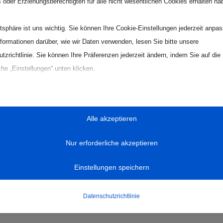
ls oder Erziehungsberechtigten für alle nicht wesentlichen Cookies erhalten ha
ausbauen, doch dann kam eine kleine Schwächeperiode und die
erkürzen. Doch unsere Jungs fanden mit großem Herz und
atsphäre ist uns wichtig. Sie können Ihre Cookie-Einstellungen jederzeit anpa
n es wieder, einen 2 – 3 Tore Abstand zu halten. Als wir beim
nformationen darüber, wie wir Daten verwenden, lesen Sie bitte unsere
ten und unser Gegner gleichzeitig durch eine Zeitstrafe
tzrichtlinie. Sie können Ihre Präferenzen jederzeit ändern, indem Sie auf die
ch die Jungs, das die Partie damit entschieden war, doch in
che „Einstellungen“ unten klicken.
nger Jungs 3 Treffer erzielen, und die Partie war wieder offen.
zwei sehenswert herausgespielte Treffer und schlussendlich
Sie, dass das Deaktivieren bestimmter Arten von Cookies Ihr Erlebnis auf d
h durchaus überraschenden Sieg freuen, damit war der erste
on uns angebotenen Dienste beeinträchtigen kann.
.
Alle akzeptieren
zielle
Nur erforderliche akzeptieren
ielle Cookies und Dienste ermöglichen grundlegende Funktionen und sind für
teilen
RSS-feed
teilen
gsgemäße Funktionieren der Website erforderlich. Diese Cookies und Dienste
Einstellungen speichern
 Zustimmung des Nutzers gemäß der DSGVO.
Details anzeigen
Datenschutzrichtlinie
se
r-available-post-*