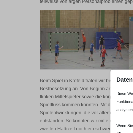
teilweise von argen Personalproblemen gepr
Daten
Beim Spiel in Krefeld traten wir bis aus Fy
Bestbesetzung an. Von Beginn an fanden wir g
Diese Web
flinken Mittelspieler sowie die körperlich sta
Funktiona
Spielfluss kommen konnten. Mit der Sicherhe
analysier
Spielentwicklungen, die vor allem aus vari
entstanden. So konnten wir mit einem 4 Tore
Wenn Sie 
zweiten Halbzeit noch ein schweres Stück Ar