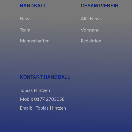
Statis
HANDBALL
GESAMTVEREIN
Besuch
mhcook
News
Alle News
PHPSE
Marke
Team
Vorstand
wfwaf-a
_clsk
Market
Mannschaften
Redaktion
wordpre
Anzeig
_pk_id*
verfolg
wordpre
_pk_ref
wp-sett
_pk_se
Ander
KONTAKT HANDBALL
wp-sett
_clck
Diese 
spezifi
Tobias Hintzen
Mobil: 0177 2703058
Email:
Tobias Hintzen
borlabs
et-editi