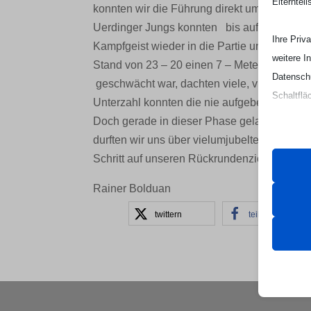
Elterntei
konnten wir die Führung direkt um 2 Tore 
Uerdinger Jungs konnten bis auf 16 – 17 v
Ihre Priv
Kampfgeist wieder in die Partie und schaffte
weitere I
Stand von 23 – 20 einen 7 – Meter verwandel
Datenschu
geschwächt war, dachten viele, vielleicht au
Schaltflä
Unterzahl konnten die nie aufgebenden Uerdi
Doch gerade in dieser Phase gelangen und 
Beachten 
durften wir uns über vielumjubelten wie auc
und die v
Schritt auf unseren Rückrundenziel gemacht
Rainer Bolduan
Essen
Essenz
twittern
teilen
ordnun
keine
Analy
et-edito