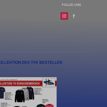
sere
erte
 hinweg
OLLEKTION DES TVK BESTELLEN
n