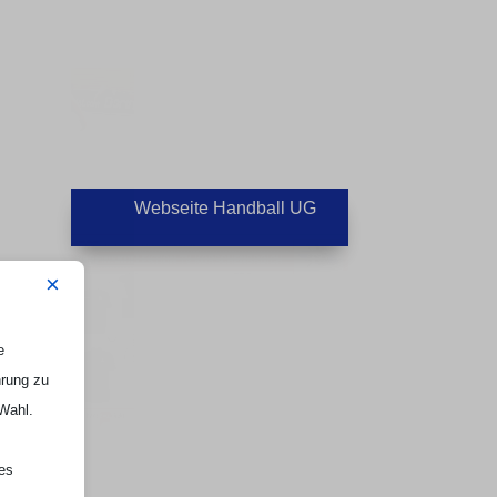
Webseite Handball UG

×
e
e
hrung zu
 Wahl.
nes