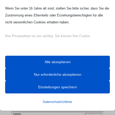
Wenn Sie unter 16 Jahre alt sind, stellen Sie bitte sicher, dass Sie die
Zustimmung eines Elternteils oder Erziehungsberechtigten für alle
nicht wesentlichen Cookies erhalten haben.
Ihre Privatsphäre ist uns wichtig. Sie können Ihre Cookie-
Einstellungen jederzeit anpassen. Für weitere Informationen darüber,
wie wir Daten verwenden, lesen Sie bitte unsere Datenschutzrichtlinie.
Sie können Ihre Präferenzen jederzeit ändern, indem Sie auf die
Alle akzeptieren
Schaltfläche „Einstellungen“ unten klicken.
Nur erforderliche akzeptieren
Beachten Sie, dass das Deaktivieren bestimmter Arten von Cookies
Ihr Erlebnis auf der Website und die von uns angebotenen Dienste
Einstellungen speichern
beeinträchtigen kann.
Webseite Handball UG

Datenschutzrichtlinie
Essenzielle
Essenzielle Cookies und Dienste ermöglichen grundlegende