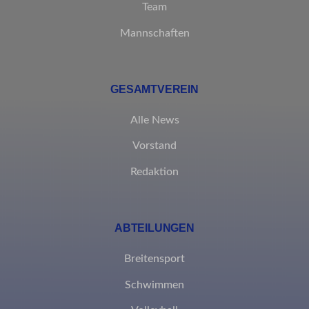
Team
_clck
Diese Kategorie umfasst alle Cookies, Domains und Dienste, die
Mannschaften
nicht in die anderen spezifischen Kategorien fallen oder nicht
eindeutig kategorisiert wurden.
Details anzeigen
GESAMTVEREIN
borlabs-cookie
Alle News
et-editing-post-*
Vorstand
et-recommend-sync-post-*
Redaktion
et-reloaded-post-*
et-saved-post*
ABTEILUNGEN
MicrosoftApplicationsTelemetryDeviceId
Breitensport
MicrosoftApplicationsTelemetryFirstLaunchTime
Schwimmen
rand_code_*