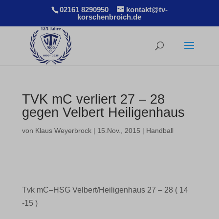
02161 8290950
kontakt@tv-
korschenbroich.de
TVK mC verliert 27 – 28
gegen Velbert Heiligenhaus
von
Klaus Weyerbrock
|
15.Nov., 2015
|
Handball
Tvk mC–HSG Velbert/Heiligenhaus 27 – 28 ( 14
-15 )