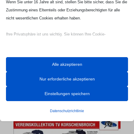
Wenn Sie unter 16 Jahre alt sind, stellen Sie bitte sicher, dass Sie die
Zustimmung eines Elternteils oder Erziehungsberechtigten für alle
nicht wesentlichen Cookies erhalten haben.
Ihre Privatsphäre ist uns wichtig. Sie können Ihre Cookie-
Einstellungen jederzeit anpassen. Für weitere Informationen darüber,
wie wir Daten verwenden, lesen Sie bitte unsere Datenschutzrichtlinie.
Sie können Ihre Präferenzen jederzeit ändern, indem Sie auf die
Alle akzeptieren
Schaltfläche „Einstellungen“ unten klicken.
Nur erforderliche akzeptieren
Beachten Sie, dass das Deaktivieren bestimmter Arten von Cookies
Ihr Erlebnis auf der Website und die von uns angebotenen Dienste
Einstellungen speichern
Webseite Handball UG

beeinträchtigen kann.
Datenschutzrichtlinie
Essenzielle
Essenzielle Cookies und Dienste ermöglichen grundlegende
Funktionen und sind für das ordnungsgemäße Funktionieren der