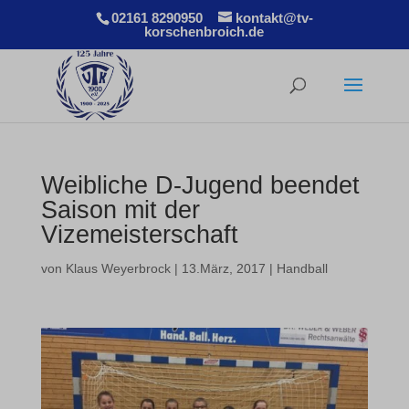
02161 8290950
kontakt@tv-
korschenbroich.de
Weibliche D-Jugend beendet
Saison mit der
Vizemeisterschaft
von
Klaus Weyerbrock
|
13.März, 2017
|
Handball