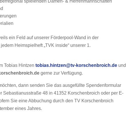
 überregional spielenden Damen- & Herrenmannschaften
nd
derungen
rialien
weils ein Feld auf unserer Förderpool-Wand in der
 jedem Heimspielheft „TVK inside“ unserer 1.
em Tobias Hintzen
tobias.hintzen@tv-korschenbroich.de
und
korschenbroich.de
gerne zur Verfügung.
möchten, dann senden Sie das ausgefüllte Spendenformular
der Sebastianusstraße 48 in 41352 Korschenbroich oder per E-
Sofern Sie eine Abbuchung durch den TV Korschenbroich
ptember eines Jahres.