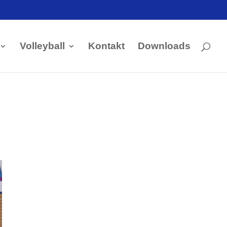
Volleyball
Kontakt
Downloads
Kontakt Handball
Tobias Hintzen
Mobil: 0177 2703058
Email:
Tobias Hintzen