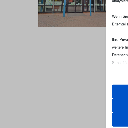
analysier
Wenn Sie 
Elterntei
Ihre Priv
weitere I
Datenschu
Schaltflä
Beachten 
und die v
Essen
Essenz
ordnun
keine