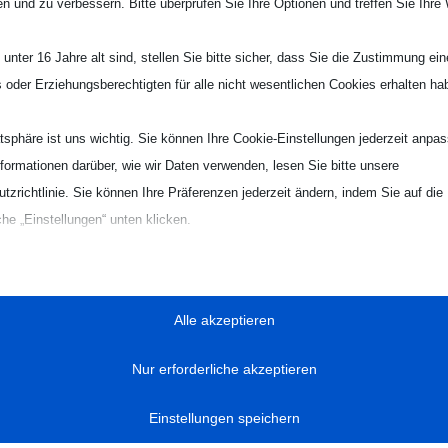
en und zu verbessern. Bitte überprüfen Sie Ihre Optionen und treffen Sie Ihre
wurde nun beschlossen, dass wir als TVK in Phase 2 in die
weiteren Überlegungen mit einbezogen werden. Es wird nun
unter 16 Jahre alt sind, stellen Sie bitte sicher, dass Sie die Zustimmung ei
erwogen, eine Gymnastikhalle mit den Maßen 10 x 15 m in
ls oder Erziehungsberechtigten für alle nicht wesentlichen Cookies erhalten ha
den Neubau zu integrieren. Sie soll den üblichen DIN-Norme
entsprechen, also zum Beispiel einen Schwingboden haben.
atsphäre ist uns wichtig. Sie können Ihre Cookie-Einstellungen jederzeit anpa
Des Weiteren wurde ein Geräteraum in Aussicht gestellt.
nformationen darüber, wie wir Daten verwenden, lesen Sie bitte unsere
tzrichtlinie. Sie können Ihre Präferenzen jederzeit ändern, indem Sie auf die
Diese Informationen sowie der „beschiedene Antrag“, dass wi
che „Einstellungen“ unten klicken.
an der sogenannten Phase 2 – also der intensiveren
Detailplanung – beteiligt werden, hat uns bewogen, die
Sie, dass das Deaktivieren bestimmter Arten von Cookies Ihr Erlebnis auf d
Petition nun zu beenden.
on uns angebotenen Dienste beeinträchtigen kann.
Alle akzeptieren
Wir wollen uns an dieser Stelle bei allen Unterstützern
bedanken! Danke an alle, die mit ihrer Unterschrift dazu
zielle
Nur erforderliche akzeptieren
beigetragen haben, den Bedarf sichtbar zu machen.
ielle Cookies und Dienste ermöglichen grundlegende Funktionen und sind für
gsgemäße Funktionieren der Website erforderlich. Diese Cookies und Dienste
Einstellungen speichern
Wir bedanken uns auch bei der Politik und insbesondere bei
 Zustimmung des Nutzers gemäß der DSGVO.
der Stadtverwaltung für die offenen Worte und die gute