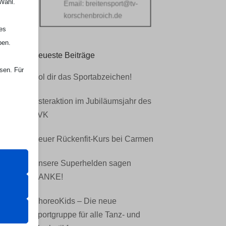
 Wahl.
Email:
breitensport@tv-
korschenbroich.de
nes
ben.
n
Neueste Beiträge
ssen. Für
Hol dir das Sportabzeichen!
r
Osteraktion im Jubiläumsjahr des
TVK
er Website
Neuer Rückenfit-Kurs bei Carmen
Unsere Superhelden sagen
DANKE!
 das
ChoreoKids – Die neue
 erfordern
Sportgruppe für alle Tanz- und