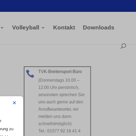
Volleyball
Kontakt
Downloads
TVK-Breitensport-Büro

(Donnerstags 10.00 –
12.00 Uhr persönlich,
ansonsten sprechen Sie
uns auch gerne auf den
×
t
Anrufbeantworter, wir
melden uns dann
e
schnellstmöglich)
hrung zu
Tel.: 01577 92 16 41 4