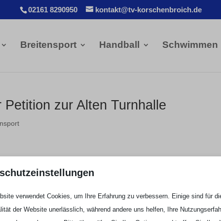
02161 8290950
kontakt@tv-korschenbroich.de
Breitensport
Handball
Schwimmen
etition zur Alten Turnhalle
ensport
Unser Ziel war es, uns eine Stimme zu verschaffen und gehör
schutzeinstellungen
zu werden – um eine Lösung für das Turnhallen-Problem zu
site verwendet Cookies, um Ihre Erfahrung zu verbessern. Einige sind für di
finden.
lität der Website unerlässlich, während andere uns helfen, Ihre Nutzungserfa
Bei der Bauausschuss-Sitzung am Donnerstag, den 22.09.22