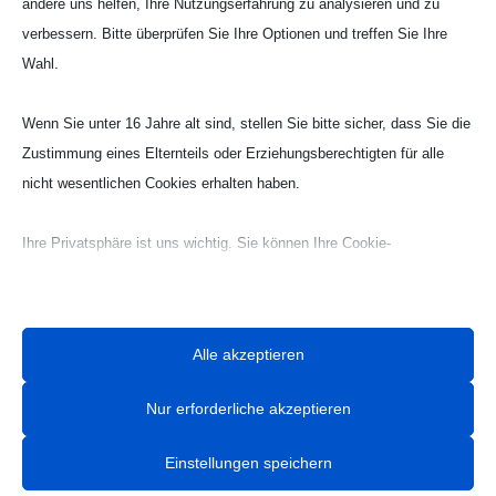
andere uns helfen, Ihre Nutzungserfahrung zu analysieren und zu
verbessern. Bitte überprüfen Sie Ihre Optionen und treffen Sie Ihre
Wahl.
Wenn Sie unter 16 Jahre alt sind, stellen Sie bitte sicher, dass Sie die
Zustimmung eines Elternteils oder Erziehungsberechtigten für alle
nicht wesentlichen Cookies erhalten haben.
Ihre Privatsphäre ist uns wichtig. Sie können Ihre Cookie-
Einstellungen jederzeit anpassen. Für weitere Informationen darüber,
wie wir Daten verwenden, lesen Sie bitte unsere Datenschutzrichtlinie.
Sie können Ihre Präferenzen jederzeit ändern, indem Sie auf die
Alle akzeptieren
Schaltfläche „Einstellungen“ unten klicken.
Nur erforderliche akzeptieren
Beachten Sie, dass das Deaktivieren bestimmter Arten von Cookies
Ihr Erlebnis auf der Website und die von uns angebotenen Dienste
Einstellungen speichern
beeinträchtigen kann.