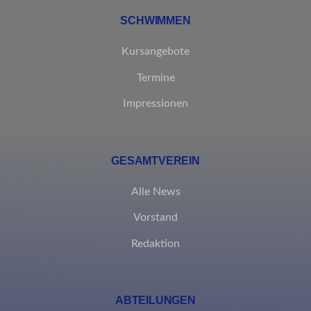
MicrosoftApplicationsTelemetryFirstLaunchTime
SCHWIMMEN
rand_code_*
Kursangebote
ssm_au_c
Termine
Impressionen
GESAMTVEREIN
Alle News
Vorstand
Redaktion
ABTEILUNGEN