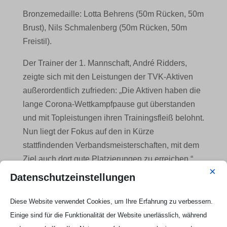
Bronzemedaille: Lotta Behrens (50m Rücken, 50m
Brust), Nils Schmalenberg (50m Rücken, 50m
Freistil).
Der Trainer der 1. Mannschaft, André Ridders,
zeigte sich mit den Leistungen der TVK-Aktiven
außerordentlich zufrieden: „Die Aktiven haben die
lange Corona-Wettkampfpause gut überstanden
und mit Topleistungen ihren Trainingsfleiß belohnt.
Nun liegt der Fokus auf den in Kürze
stattfindenden Verbandsmeisterschaften, mit dem
Ziel auch dort gute Platzierungen zu erreichen.“
×
Datenschutzeinstellungen
Diese Website verwendet Cookies, um Ihre Erfahrung zu verbessern.
Einige sind für die Funktionalität der Website unerlässlich, während